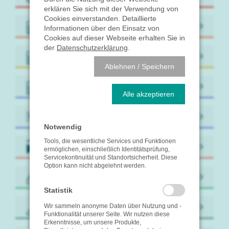
Notfallmedizin
erklären Sie sich mit der Verwendung von
Cookies einverstanden. Detaillierte
ZIM · Klinik für Kardiologie
Informationen über den Einsatz von
Cookies auf dieser Webseite erhalten Sie in
der
Datenschutzerklärung
.
ZIM · Klinik für Gastroenterologie
Ablehnen / Speichern
ZIM · Klinik für Pneumologie und Schlafmedizin
Alle akzeptieren
Schlaflabor
Notwendig
Tools, die wesentliche Services und Funktionen
Anästhesiologie, Intensivmedizin und
ermöglichen, einschließlich Identitätsprüfung,
Notfallmedizin
Servicekontinuität und Standortsicherheit. Diese
Option kann nicht abgelehnt werden.
Klinik für Chirurgie
Statistik
ZOWU · Klinik für Orthopädie und Sportmedizin
Wir sammeln anonyme Daten über Nutzung und -
Funktionalität unserer Seite. Wir nutzen diese
Erkenntnisse, um unsere Produkte,