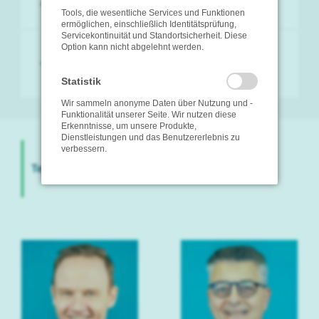
Hernien-Chirurgie
Tools, die wesentliche Services und Funktionen
ermöglichen, einschließlich Identitätsprüfung,
Servicekontinuität und Standortsicherheit. Diese
Option kann nicht abgelehnt werden.
Ambulantes Operations-Zentrum
(AOP-Z)
Statistik
Wir sammeln anonyme Daten über Nutzung und -
Funktionalität unserer Seite. Wir nutzen diese
Erkenntnisse, um unsere Produkte,
Dienstleistungen und das Benutzererlebnis zu
verbessern.
Team