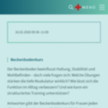
MENÜ
16.02.2026 09:30–11:00
Beckenbodenkurs
Der Beckenboden beeinflusst Haltung, Stabilität und
Wohlbefinden – doch viele fragen sich: Welche Übungen
stärken die tiefe Muskulatur wirklich? Wie lässt sich die
Funktion im Alltag verbessern? Und wie kann ein
strukturiertes Training unterstützen?
Antworten gibt der Beckenbodenkurs für Frauen jeden