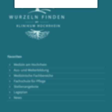
Favoriten
Medizin am Hochrhein
Aus- und Weiterbildung
Medizinische Fachbereiche
Fachschule für Pflege
Stellenangebote
Lageplan
News