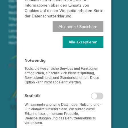
das Krankenhaus in Waldshut sowie die
Informationen über den Einsatz von
Tochtergesellschaften SpitalServe und
Cookies auf dieser Webseite erhalten Sie in
Medizin am Hochrhein in öffentlicher
der
Datenschutzerklärung
.
Trägerschaft. Mit 750 Mitarbeitern
versorgen wir die Bevölkerung des
Ablehnen / Speichern
Landkreises Waldshut in der
Urlaubsregion
Alle akzeptieren
Hochrhein/Südschwarzwald.
Notwendig
Tools, die wesentliche Services und Funktionen
ermöglichen, einschließlich Identitätsprüfung,
Servicekontinuität und Standortsicherheit. Diese
Option kann nicht abgelehnt werden.
Statistik
Wir sammeln anonyme Daten über Nutzung und -
Funktionalität unserer Seite. Wir nutzen diese
Erkenntnisse, um unsere Produkte,
Dienstleistungen und das Benutzererlebnis zu
verbessern.