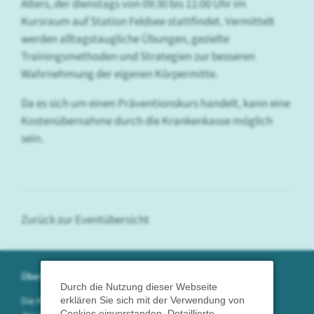
Alters, der dienstags von 09:30 bis 11:00 Uhr im
Kursraum auf Station Feldsee stattfindet. Vermittelt
werden alltagstaugliche Übungen, gezielte
Trainingsmethoden und Strategien zur besseren
Wahrnehmung der eigenen Körpermitte.
Da es sich um einen Präventionskurs handelt, kann eine
Kostenübernahme durch die Krankenkasse möglich
sein.
Zurück zur Eventübersicht
Über uns
Durch die Nutzung dieser Webseite
Die Klinikum Hochrhein GmbH betreibt
erklären Sie sich mit der Verwendung von
Cookies einverstanden. Detaillierte