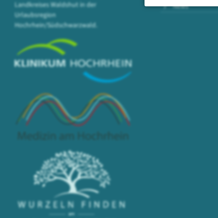
Landkreises Waldshut in der
News
Urlaubsregion
Hochrhein/Südschwarzwald.