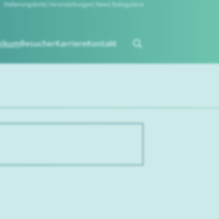
Stellenangebote
Veranstaltungen
News
Babygalerie
nikum
Besucher
Karriere
Kontakt