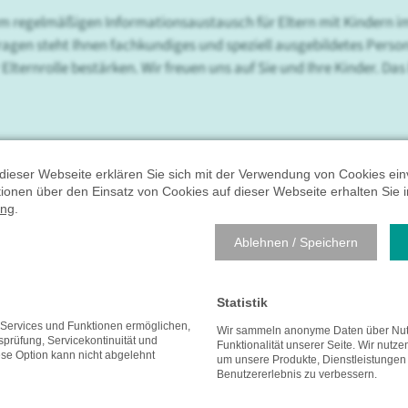
 zum regelmäßigen Informationsaustausch für Eltern mit Kindern i
ragen steht Ihnen fachkundiges und speziell ausgebildetes Person
ternrolle bestärken. Wir freuen uns auf Sie und Ihre Kinder. Das 
dieser Webseite erklären Sie sich mit der Verwendung von Cookies ein
ationen über den Einsatz von Cookies auf dieser Webseite erhalten Sie i
ung
.
Ablehnen / Speichern
Kontakt
hrhein
Sie haben Fragen und Anregungen?
Statistik
rbildung
e Services und Funktionen ermöglichen,
Wir sammeln anonyme Daten über Nut
Anregungen oder Kritik?
achbereiche
tsprüfung, Servicekontinuität und
Funktionalität unserer Seite. Wir nutze
ese Option kann nicht abgelehnt
Öffentlichkeitsarbeit und Presseanfr
Pflege
um unsere Produkte, Dienstleistungen
Benutzererlebnis zu verbessern.
e
Für alle weiteren Themen