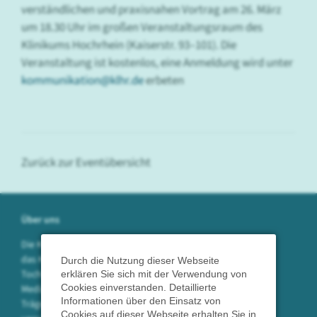
verständlichen und praxisnahen Vortrag am 26. März
um 18.30 Uhr im großen Veranstaltungsraum des
Klinikums Hochrhein (Kaiserstr. 93–101). Die
Veranstaltung ist kostenlos, eine Anmeldung wird unter
kommunikation@klhr.de
erbeten
Zurück zur Eventübersicht
Über uns
Die Klinikum Hochrhein GmbH betreibt
das Krankenhaus in Waldshut sowie die
Durch die Nutzung dieser Webseite
Tochtergesellschaften SpitalServe und
erklären Sie sich mit der Verwendung von
Cookies einverstanden. Detaillierte
Medizin am Hochrhein in öffentlicher
Informationen über den Einsatz von
Trägerschaft. Mit 750 Mitarbeitern
Cookies auf dieser Webseite erhalten Sie in