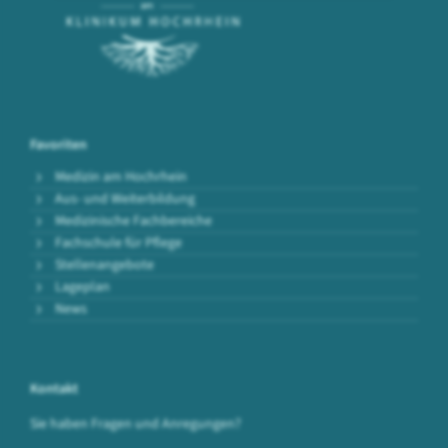
Favoriten
Medizin am Hochrhein
Aus- und Weiterbildung
Medizinische Fachbereiche
Fachschule für Pflege
Stellenangebote
Lageplan
News
Kontakt
Sie haben Fragen und Anregungen?