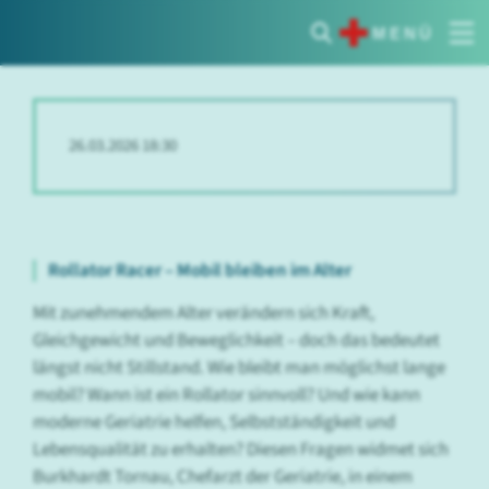
MENÜ
26.03.2026 18:30
Rollator Racer – Mobil bleiben im Alter
Mit zunehmendem Alter verändern sich Kraft,
Gleichgewicht und Beweglichkeit – doch das bedeutet
längst nicht Stillstand. Wie bleibt man möglichst lange
mobil? Wann ist ein Rollator sinnvoll? Und wie kann
moderne Geriatrie helfen, Selbstständigkeit und
Lebensqualität zu erhalten? Diesen Fragen widmet sich
Burkhardt Tornau, Chefarzt der Geriatrie, in einem