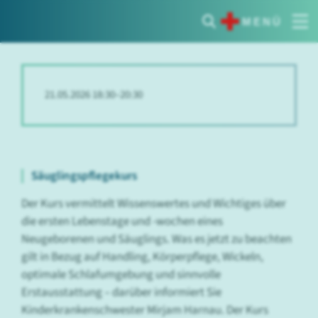
MENÜ
21.05.2026 18:30–20:30
Säuglingspflegekurs
Der Kurs vermittelt Wissenswertes und Wichtiges über
die ersten Lebenstage und -wochen eines
Neugeborenen und Säuglings. Was es jetzt zu beachten
gilt in Bezug auf Handling, Körperpflege, Wickeln,
optimale Schlafumgebung und sinnvolle
Erstausstattung – darüber informiert Sie
Kinderkrankenschwester Mirjam Harnau. Der Kurs