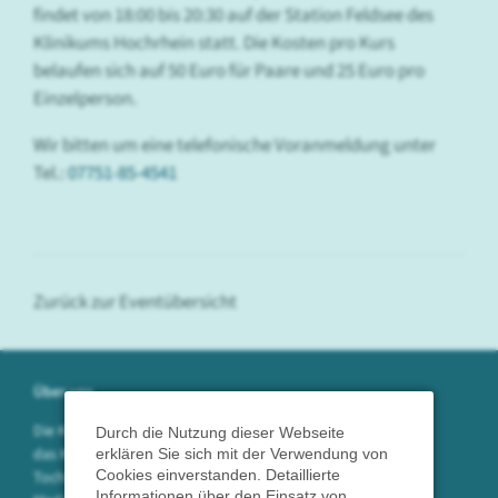
findet von 18:00 bis 20:30 auf der Station Feldsee des
Klinikums Hochrhein statt. Die Kosten pro Kurs
belaufen sich auf 50 Euro für Paare und 25 Euro pro
Einzelperson.
Wir bitten um eine telefonische Voranmeldung unter
Tel.:
07751-85-4541
Zurück zur Eventübersicht
Über uns
Die Klinikum Hochrhein GmbH betreibt
Durch die Nutzung dieser Webseite
das Krankenhaus in Waldshut sowie die
erklären Sie sich mit der Verwendung von
Cookies einverstanden. Detaillierte
Tochtergesellschaften SpitalServe und
Informationen über den Einsatz von