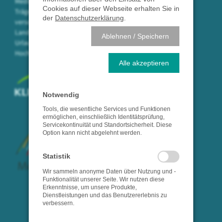
Medizin am Hochrhein in öffentlicher
Cookies auf dieser Webseite erhalten Sie in
Trägerschaft. Mit 750 Mitarbeitern
der
Datenschutzerklärung
.
versorgen wir die Bevölkerung des
Landkreises Waldshut in der
Ablehnen / Speichern
Urlaubsregion
Hochrhein/Südschwarzwald.
Alle akzeptieren
Notwendig
Tools, die wesentliche Services und Funktionen
ermöglichen, einschließlich Identitätsprüfung,
Servicekontinuität und Standortsicherheit. Diese
Option kann nicht abgelehnt werden.
Statistik
Wir sammeln anonyme Daten über Nutzung und -
Funktionalität unserer Seite. Wir nutzen diese
Erkenntnisse, um unsere Produkte,
Dienstleistungen und das Benutzererlebnis zu
verbessern.