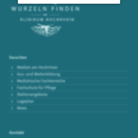
Favoriten
Medizin am Hochrhein
Aus- und Weiterbildung
Medizinische Fachbereiche
Fachschule für Pflege
Stellenangebote
Lageplan
News
Kontakt