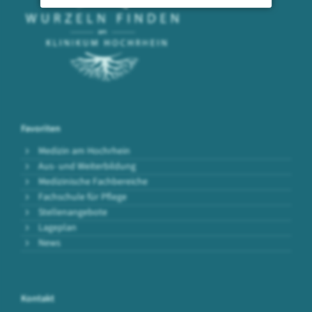
Favoriten
Medizin am Hochrhein
Aus- und Weiterbildung
Medizinische Fachbereiche
Fachschule für Pflege
Stellenangebote
Lageplan
News
Kontakt