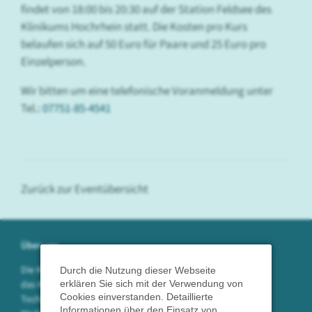
findet von 18:00 bis 20:30 auf der Station Feldsee des
Klinikums Hochrhein statt. Die Kosten pro Kurs
belaufen sich auf 50 Euro für Paare und 25 Euro pro
Einzelperson.
Wir bitten um eine telefonische Voranmeldung unter
Tel.:
07751-85-4541
Zurück zur Eventübersicht
Über uns
Die Klinikum Hochrhein GmbH betreibt
Durch die Nutzung dieser Webseite
das Krankenhaus in Waldshut sowie die
erklären Sie sich mit der Verwendung von
Cookies einverstanden. Detaillierte
Tochtergesellschaften SpitalServe und
Informationen über den Einsatz von