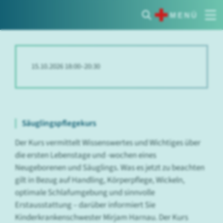
MENÜ
15.10.2026 18:00–20:30
Säuglingspflegekurs
Der Kurs vermittelt Wissenswertes und Wichtiges über
die ersten Lebenstage und -wochen eines
Neugeborenen und Säuglings. Was es jetzt zu beachten
gilt in Bezug auf Handling, Körperpflege, Wickeln,
optimale Schlafumgebung und sinnvolle
Erstausstattung – darüber informiert Sie
Kinderkrankenschwester Mirjam Harnau. Der Kurs