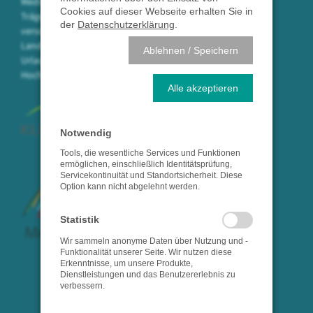
Medizin am Hochrhein in öffentlicher
Cookies auf dieser Webseite erhalten Sie in
Trägerschaft. Mit 750 Mitarbeitern
der
Datenschutzerklärung
.
versorgen wir die Bevölkerung des
Landkreises Waldshut in der
Ablehnen / Speichern
Urlaubsregion
Hochrhein/Südschwarzwald.
Alle akzeptieren
Notwendig
Tools, die wesentliche Services und Funktionen
ermöglichen, einschließlich Identitätsprüfung,
Servicekontinuität und Standortsicherheit. Diese
Option kann nicht abgelehnt werden.
Statistik
Wir sammeln anonyme Daten über Nutzung und -
Funktionalität unserer Seite. Wir nutzen diese
Erkenntnisse, um unsere Produkte,
Dienstleistungen und das Benutzererlebnis zu
verbessern.