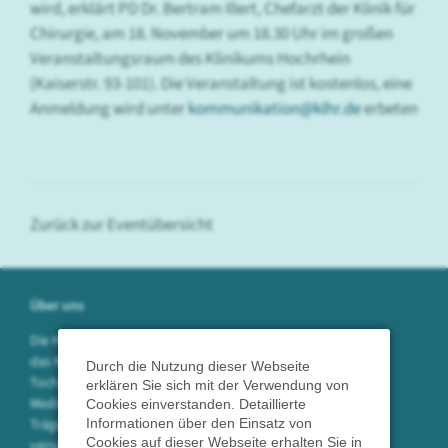
wird, erklärt PD Dr. Bertram Illert, Chefarzt der Klinik für
Chirurgie, am 18. November um 18.30 Uhr im großen
Veranstaltungsraum des Klinikums Hochrhein
(Kaiserstr. 93-101). Die Veranstaltung ist kostenlos, eine
Anmeldung wird unter
kommunikation@klhr.de
erbeten
Zurück zur Eventübersicht
Über uns
Die Klinikum Hochrhein GmbH betreibt
das Krankenhaus in Waldshut sowie die
Durch die Nutzung dieser Webseite
Tochtergesellschaften SpitalServe und
erklären Sie sich mit der Verwendung von
Medizin am Hochrhein in öffentlicher
Cookies einverstanden. Detaillierte
Informationen über den Einsatz von
Trägerschaft. Mit 750 Mitarbeitern
Cookies auf dieser Webseite erhalten Sie in
versorgen wir die Bevölkerung des