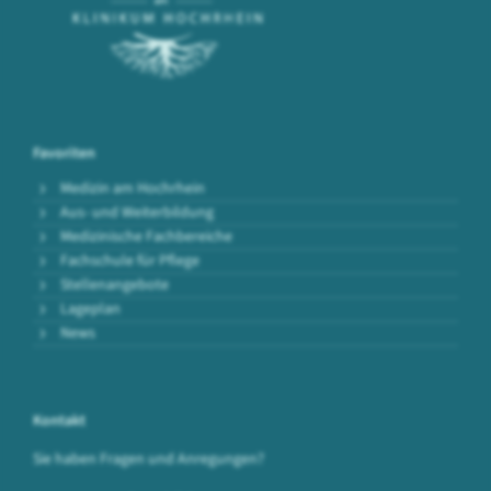
Favoriten
Medizin am Hochrhein
Aus- und Weiterbildung
Medizinische Fachbereiche
Fachschule für Pflege
Stellenangebote
Lageplan
News
Kontakt
Sie haben Fragen und Anregungen?