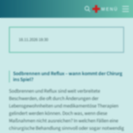
MENÜ
18.11.2026 18:30
Sodbrennen und Reflux – wann kommt der Chirurg
ins Spiel?
Sodbrennen und Reflux sind weit verbreitete
Beschwerden, die oft durch Änderungen der
Lebensgewohnheiten und medikamentöse Therapien
gelindert werden können. Doch was, wenn diese
Maßnahmen nicht ausreichen? In welchen Fällen eine
chirurgische Behandlung sinnvoll oder sogar notwendig