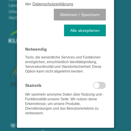
der
Datenschutzerklärung
.
Landkreises Waldshut in der
Urlaubsregion
Ablehnen / Speichern
Hochrhein/Südschwarzwald.
Alle akzeptieren
Notwendig
Tools, die wesentliche Services und Funktionen
ermöglichen, einschließlich Identitätsprüfung,
Servicekontinuität und Standortsicherheit. Diese
Option kann nicht abgelehnt werden.
Statistik
Wir sammeln anonyme Daten über Nutzung und -
Funktionalität unserer Seite. Wir nutzen diese
Erkenntnisse, um unsere Produkte,
Dienstleistungen und das Benutzererlebnis zu
verbessern.